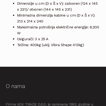
Dimenzije u cm (D x Š x V): zatvoren (124 x 145
x 231)/ otvoren (144 x 145 x 231)
Minimalna dimenzija kabine u cm (D x Š x V):
213 x 214 x 240
Maksimalna potrošnja električne energije: 8.200
W
Osigurači: 3 x 25 A
Težina: 400kg (uklj. Vibra Shape 413kg)
O nama
Firma VOX TRADE D.O.O. je osnovana 1992. godine u