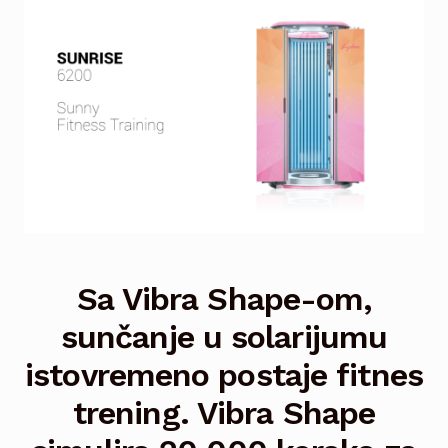
child
menu
Elements
Prestige
Expand
child
menu
Vitality
Expand
child
menu
Spirit
Pulse Pure Light
Sa Vibra Shape-om,
Sunrise
Expand
child
sunčanje u solarijumu
menu
Sunrise 7200 LED
istovremeno postaje fitnes
trening. Vibra Shape
Sunrise 7200