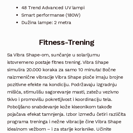
48 Trend Advanced UV lampi
Smart performanse (180W)
Dužina lampe: 2 metra
Fitness-Trening
Sa Vibra Shape-om, sunčanje u solarijumu
istovremeno postaje fitnes trening. Vibra Shape
simulira 20.000 koraka za samo 10 minuta! Bočne
naizmenične vibracije Vibra Shape ploče imaju brojne
pozitivne efekte na kondiciju. Podržavaju izgradnju
mišića, stimulišu sagorevanje masti, zatežu vezivno
tkivo i promovišu pokretljivost i koordinaciju tela.
Poboljšano snabdevanje kože kiseonikom takođe
pojačava efekat tamnjenja. Izbor između četiri različita
programa treninga i nežne vibracije čine Vibra Shape
idealnom vežbom – i za starije korisnike. Učinite