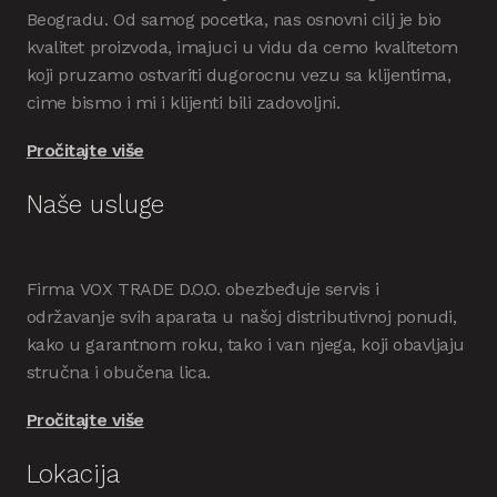
Beogradu. Od samog pocetka, nas osnovni cilj je bio
kvalitet proizvoda, imajuci u vidu da cemo kvalitetom
koji pruzamo ostvariti dugorocnu vezu sa klijentima,
cime bismo i mi i klijenti bili zadovoljni.
Pročitajte više
Naše usluge
Firma VOX TRADE D.O.O. obezbeđuje servis i
održavanje svih aparata u našoj distributivnoj ponudi,
kako u garantnom roku, tako i van njega, koji obavljaju
stručna i obučena lica.
Pročitajte više
Lokacija