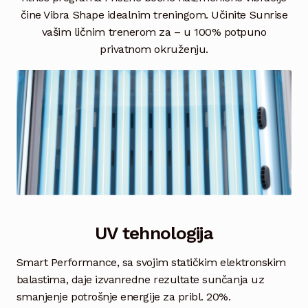
Vesti
čine Vibra Shape idealnim treningom. Učinite Sunrise
vašim ličnim trenerom za – u 100% potpuno
Kontakt
privatnom okruženju.
UV tehnologija
Smart Performance, sa svojim statičkim elektronskim
balastima, daje izvanredne rezultate sunčanja uz
smanjenje potrošnje energije za pribl. 20%.