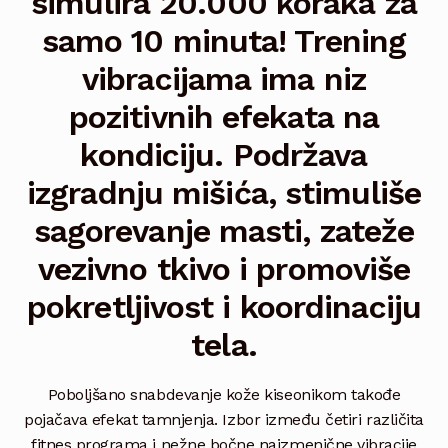
simulira 20.000 koraka za
Sunrise 6200
samo 10 minuta! Trening
Essence
Expand
vibracijama ima niz
child
menu
pozitivnih efekata na
Dayon by Ergoline
Expand
child
kondiciju. Podržava
menu
UV lampe – oprema
izgradnju mišića, stimuliše
Collagen lapme
sagorevanje masti, zateže
vezivno tkivo i promoviše
Kozmetika
Expand
child
pokretljivost i koordinaciju
menu
Depilacija
Expand
tela.
child
menu
O nama
Poboljšano snabdevanje kože kiseonikom takođe
Video
pojačava efekat tamnjenja. Izbor između četiri različita
fitnes programa i nežne bočne naizmenične vibracije