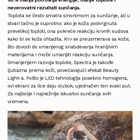
neverovatni rezultati sunčanja.
Toplota se često smatra sinonimom za sunčanje, ali u
stvari tačno je suprotno: ako je koža podvrgnuta
prevelikoj toploti, ona pokreće reakciju krvnih sudova
kako bi se koža ohladila. Krv se preusmerava sa kože,
što dovodi do smanjenog snabdevanja hranljivim
materijama i može umanjiti reakciju sunčanja.
Smanjenjem razvoja toplote, Spectra je takođe
ljubazna prema koži, povećavajući efekat Beauty
Light-a. Pošto je LED tehnologija posebno homogena,
ovi ekrani za lice daju dubok, ujednačen ten svaki put.
Za najbolje i najnežnije iskustvo sunčanja svih
vremena.