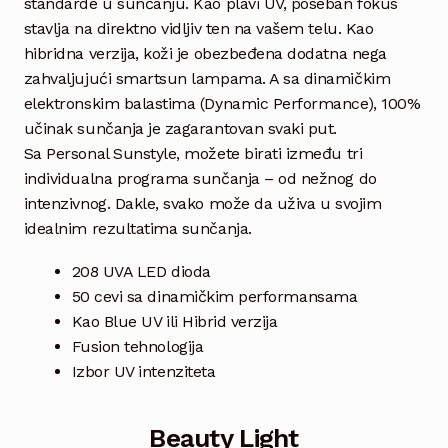
standarde u sunčanju. Kao plavi UV, poseban fokus
stavlja na direktno vidljiv ten na vašem telu. Kao
hibridna verzija, koži je obezbeđena dodatna nega
zahvaljujući smartsun lampama. A sa dinamičkim
elektronskim balastima (Dynamic Performance), 100%
učinak sunčanja je zagarantovan svaki put.
Sa Personal Sunstyle, možete birati između tri
individualna programa sunčanja – od nežnog do
intenzivnog. Dakle, svako može da uživa u svojim
idealnim rezultatima sunčanja.
208 UVA LED dioda
50 cevi sa dinamičkim performansama
Kao Blue UV ili Hibrid verzija
Fusion tehnologija
Izbor UV intenziteta
Beauty Light