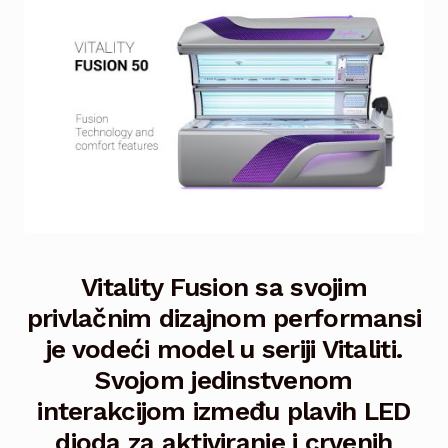
child
menu
Elements
Prestige
Expand
child
menu
Vitality
Expand
child
menu
Vitality Balance
Vitality Fusion 50
Vitality Fusion sa svojim
Vitality Hybrid 50 & 46
privlačnim dizajnom performansi
je vodeći model u seriji Vitaliti.
Vitality UV 50 & 46
Svojom jedinstvenom
Spirit
interakcijom između plavih LED
dioda za aktiviranje i crvenih