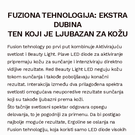
Video
FUZIONA TEHNOLOGIJA: EKSTRA
Vesti
DUBINA
TEN KOJI JE LJUBAZAN ZA KOŽU
Kontakt
Fusion tehnology po prvi put kombinuje Aktivirajuću
svetlost i Beauty Light. Plave LED diode za aktiviranje
pripremaju kožu za sunčanje i intenziviraju direktno
vidljive rezultate. Red Beauty Light LED neguju kožu
tokom sunčanja i takođe poboljšavaju konačni
rezultat. Interakcija između dva prilagođena spektra
svetlosti omogućava neuporedive rezultate sunčanja
koji su takođe ljubazni prema koži.
Što tačnije svetlosni spektar odgovara opsegu
delovanja, to je pogodniji za primenu. Da bi postigao
najbolje moguće rezultate, Ergoline se oslanja na
Fusion tehnologiju, koja koristi samo LED diode visokih