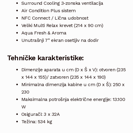
Surround Cooling 3-zonska ventilacija
Air Condition Plus sistem
NFC Connect / Lična udobnost
Veliki Multi Relax krevet (214 x 90 cm)
Aqua Fresh & Aroma
Unutrašnji 7” ekran osetljiv na dodir
Tehničke karakteristike:
Dimenzije aparata u cm (D x Š x V): otvoren (235
x 144 x 155)/ zatvoren (235 x 144 x 190)
Minimalna dimenzija kabine u cm (D x Š): 250 x
230
Maksimalna potrošnja električne energije: 13.100
W
Osigurači: 3 x 32A
Težina: 534 kg