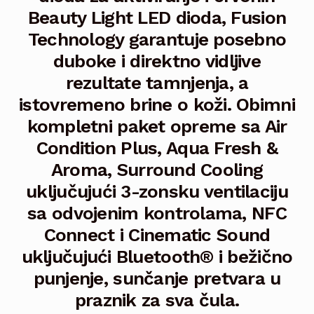
Pulse Pure Light
Beauty Light LED dioda, Fusion
Technology garantuje posebno
Sunrise
Expand
duboke i direktno vidljive
child
menu
Essence
Expand
rezultate tamnjenja, a
child
istovremeno brine o koži. Obimni
menu
Dayon by Ergoline
Expand
kompletni paket opreme sa Air
child
Condition Plus, Aqua Fresh &
menu
UV lampe – oprema
Aroma, Surround Cooling
Collagen lapme
uključujući 3-zonsku ventilaciju
sa odvojenim kontrolama, NFC
Kozmetika
Expand
Connect i Cinematic Sound
child
uključujući Bluetooth® i bežično
menu
Depilacija
Expand
child
punjenje, sunčanje pretvara u
menu
O nama
praznik za sva čula.