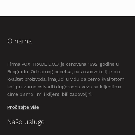
O nama
Firma VOX TRADE D.O.O. je osnovana 1992. godine u
Beogradu. Od samog pocetka, nas osnovni cilj je bio
kvalitet proizvoda, imajuci u vidu da cemo kvalitetom
koji pruzamo ostvariti dugorocnu vezu sa klijentima,
cime bismo i mi i klijenti bili zadovoljni.
Pročitajte više
Naše usluge