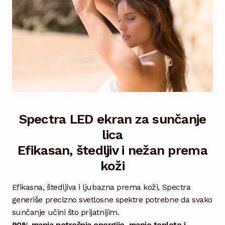
Spectra LED ekran za sunčanje
lica
Efikasan, štedljiv i nežan prema
koži
Efikasna, štedljiva i ljubazna prema koži, Spectra
generiše precizno svetlosne spektre potrebne da svako
sunčanje učini što prijatnijim.
90% manja potrošnja energije, manje toplote i