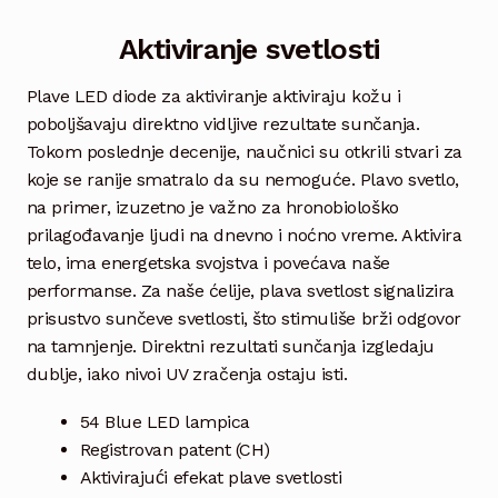
Aktiviranje svetlosti
Plave LED diode za aktiviranje aktiviraju kožu i
poboljšavaju direktno vidljive rezultate sunčanja.
Tokom poslednje decenije, naučnici su otkrili stvari za
koje se ranije smatralo da su nemoguće. Plavo svetlo,
na primer, izuzetno je važno za hronobiološko
prilagođavanje ljudi na dnevno i noćno vreme. Aktivira
telo, ima energetska svojstva i povećava naše
performanse. Za naše ćelije, plava svetlost signalizira
prisustvo sunčeve svetlosti, što stimuliše brži odgovor
na tamnjenje. Direktni rezultati sunčanja izgledaju
dublje, iako nivoi UV zračenja ostaju isti.
54 Blue LED lampica
Registrovan patent (CH)
Aktivirajući efekat plave svetlosti