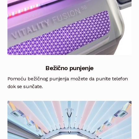
Bežično punjenje
Pomoću bežičnog punjenja možete da punite telefon
dok se sunčate.