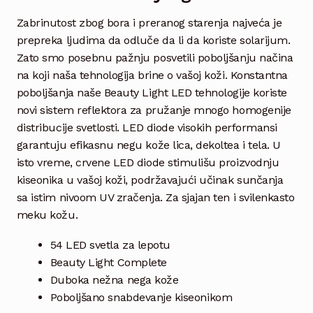
Zabrinutost zbog bora i preranog starenja najveća je
prepreka ljudima da odluče da li da koriste solarijum.
Zato smo posebnu pažnju posvetili poboljšanju načina
na koji naša tehnologija brine o vašoj koži. Konstantna
poboljšanja naše Beauty Light LED tehnologije koriste
novi sistem reflektora za pružanje mnogo homogenije
distribucije svetlosti. LED diode visokih performansi
garantuju efikasnu negu kože lica, dekoltea i tela. U
isto vreme, crvene LED diode stimulišu proizvodnju
kiseonika u vašoj koži, podržavajući učinak sunčanja
sa istim nivoom UV zračenja. Za sjajan ten i svilenkasto
meku kožu.
54 LED svetla za lepotu
Beauty Light Complete
Duboka nežna nega kože
Poboljšano snabdevanje kiseonikom