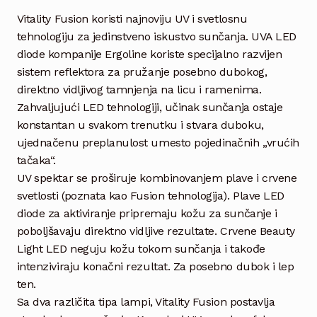
Vitality Fusion koristi najnoviju UV i svetlosnu
tehnologiju za jedinstveno iskustvo sunčanja. UVA LED
diode kompanije Ergoline koriste specijalno razvijen
sistem reflektora za pružanje posebno dubokog,
direktno vidljivog tamnjenja na licu i ramenima.
Zahvaljujući LED tehnologiji, učinak sunčanja ostaje
konstantan u svakom trenutku i stvara duboku,
ujednačenu preplanulost umesto pojedinačnih „vrućih
tačaka“.
UV spektar se proširuje kombinovanjem plave i crvene
svetlosti (poznata kao Fusion tehnologija). Plave LED
diode za aktiviranje pripremaju kožu za sunčanje i
poboljšavaju direktno vidljive rezultate. Crvene Beauty
Light LED neguju kožu tokom sunčanja i takođe
intenziviraju konačni rezultat. Za posebno dubok i lep
ten.
Sa dva različita tipa lampi, Vitality Fusion postavlja