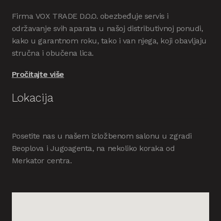
Firma VOX TRADE D.O.O. obezbeđuje servis i
održavanje svih aparata u našoj distributivnoj ponudi,
kako u garantnom roku, tako i van njega, koji obavljaju
stručna i obučena lica.
Pročitajte više
Lokacija
Posetite nas u našem izložbenom salonu u zgradi
Beoplova i Jugoagenta, na nekoliko koraka od
Merkator centra.